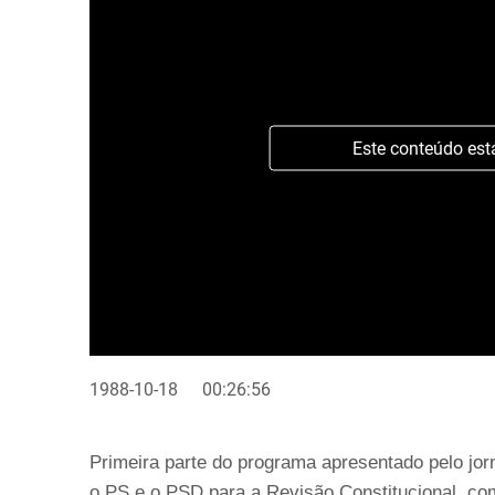
Este conteúdo est
1988-10-18
00:26:56
Primeira parte do programa apresentado pelo jor
o PS e o PSD para a Revisão Constitucional, com