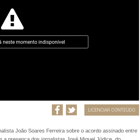
á neste momento indisponível
LICENCIAR CONTEÚDO
nalista João Soares Ferreira sobre o acordo assinado entre
 a presença dos jornalistas José Miguel Júdice, do