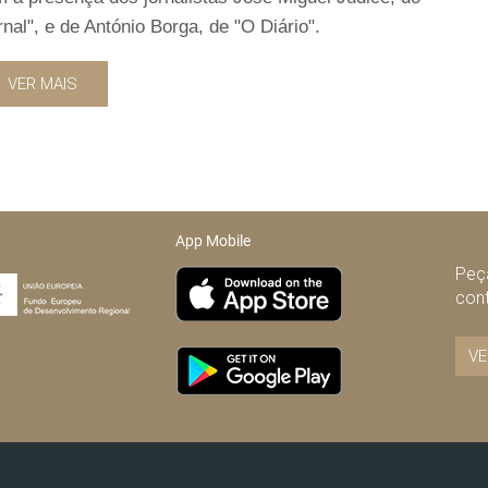
al", e de António Borga, de "O Diário".
VER MAIS
App Mobile
Peça
con
VE