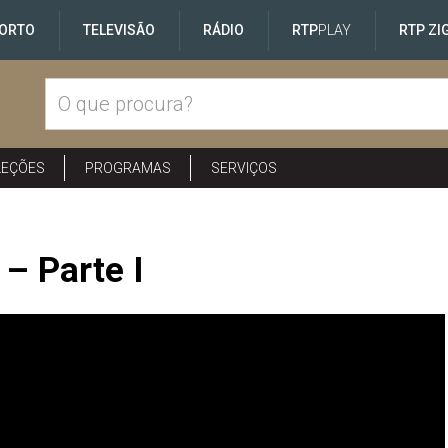
ORTO
TELEVISÃO
RÁDIO
RTP
PLAY
RTP ZI
LEÇÕES
PROGRAMAS
SERVIÇOS
– Parte I