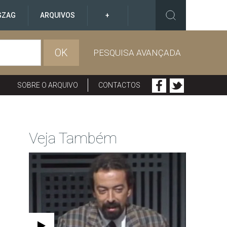
GZAG
ARQUIVOS
+
OK
PESQUISA AVANÇADA
SOBRE O ARQUIVO
CONTACTOS
Veja Também