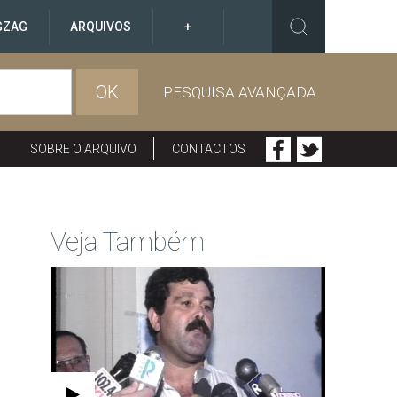
GZAG
ARQUIVOS
+
OK
PESQUISA AVANÇADA
SOBRE O ARQUIVO
CONTACTOS
Veja Também