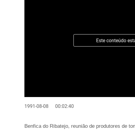
Este conteúdo est
1991-08-08
00:02:40
Benfica do Ribatejo, reunião de produtores de to