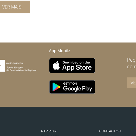
VER MAIS
App Mobile
Peça
con
VE
RTP PLAY
CONTACTOS