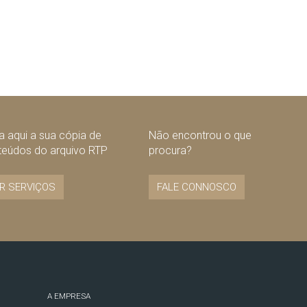
 aqui a sua cópia de
Não encontrou o que
teúdos do arquivo RTP
procura?
R SERVIÇOS
FALE CONNOSCO
A EMPRESA