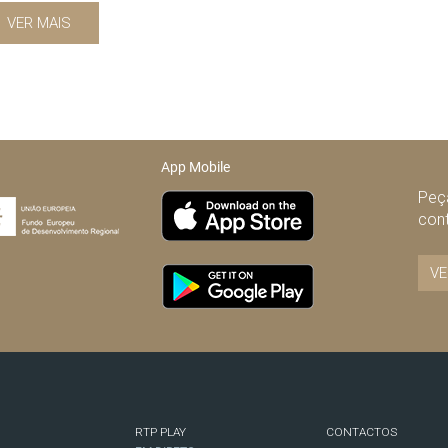
VER MAIS
App Mobile
Peça
con
VE
RTP PLAY
CONTACTOS