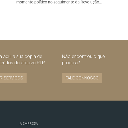
momento político no seguimento da Revolução…
 aqui a sua cópia de
Não encontrou o que
teúdos do arquivo RTP
procura?
R SERVIÇOS
FALE CONNOSCO
A EMPRESA