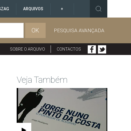
GZAG
ARQUIVOS
+
OK
PESQUISA AVANÇADA
SOBRE O ARQUIVO
CONTACTOS
Veja Também