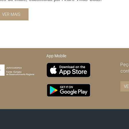
VER MAIS
App Mobile
Peça
con
VE