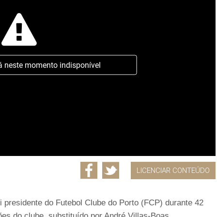
á neste momento indisponível
LICENCIAR CONTEÚDO
i presidente do Futebol Clube do Porto (FCP) durante 42
es do clube, substituído por André Villas-Boas.