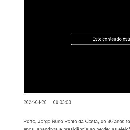
Este conteúdo est
2024-04-28
00:03:03
Porto, Jorge Nuno Ponto da Costa, de 86 anos fo
anos, abandona a presidência ao perder as eleiçõ