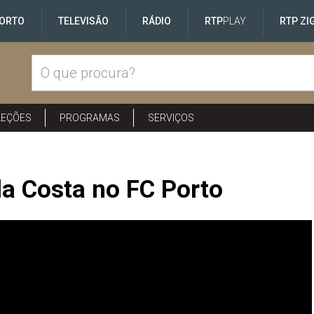
ORTO
TELEVISÃO
RÁDIO
RTP
PLAY
RTP ZI
LEÇÕES
PROGRAMAS
SERVIÇOS
da Costa no FC Porto