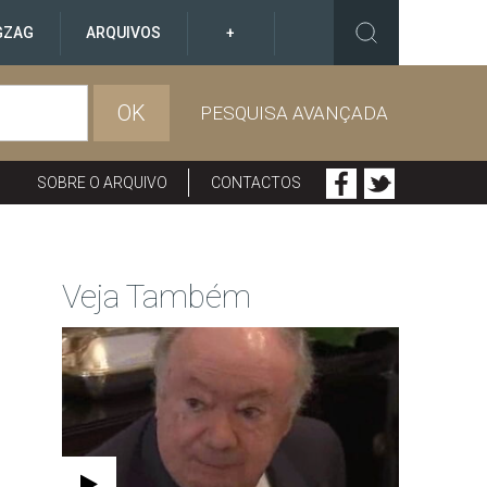
GZAG
ARQUIVOS
+
OK
PESQUISA AVANÇADA
SOBRE O ARQUIVO
CONTACTOS
Veja Também