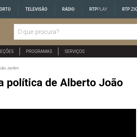
ORTO
TELEVISÃO
RÁDIO
RTP
PLAY
RTP ZI
LEÇÕES
PROGRAMAS
SERVIÇOS
 João Jardim
a política de Alberto João