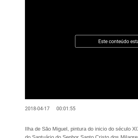
Este conteúdo est
2018-04-17
00:01:55
Ilha de São Miguel, pintura do inicio do século 
do Santuário do Senhor Santo Cristo dos Milagre