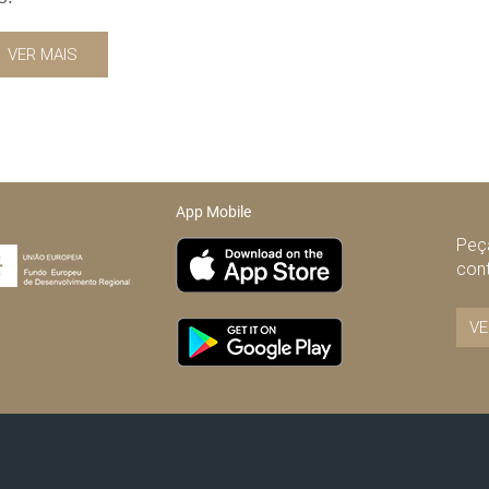
VER MAIS
App Mobile
Peça
con
VE