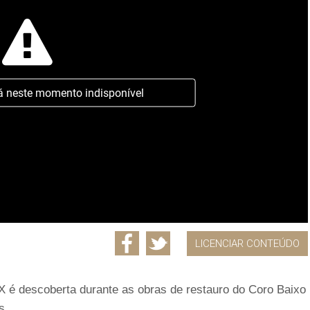
á neste momento indisponível
LICENCIAR CONTEÚDO
XIX é descoberta durante as obras de restauro do Coro Baixo
s.