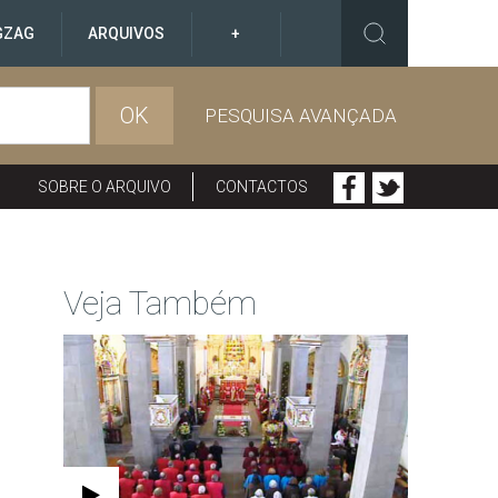
GZAG
ARQUIVOS
+
OK
PESQUISA AVANÇADA
SOBRE O ARQUIVO
CONTACTOS
Veja Também