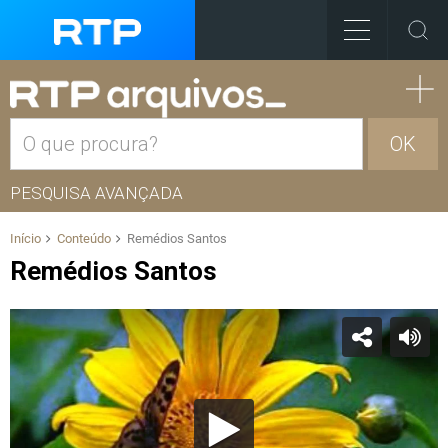
OK
PESQUISA AVANÇADA
Início
Conteúdo
Remédios Santos
Remédios Santos