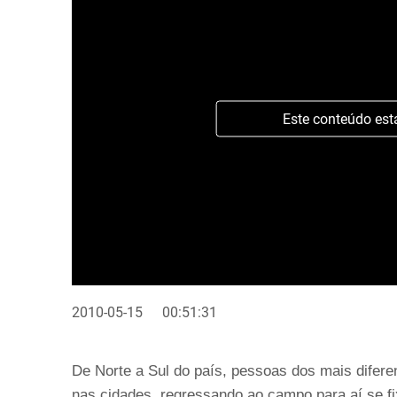
Este conteúdo est
2010-05-15
00:51:31
De Norte a Sul do país, pessoas dos mais difere
nas cidades, regressando ao campo para aí se f