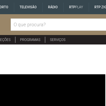
ORTO
TELEVISÃO
RÁDIO
RTP
PLAY
RTP ZI
LEÇÕES
PROGRAMAS
SERVIÇOS