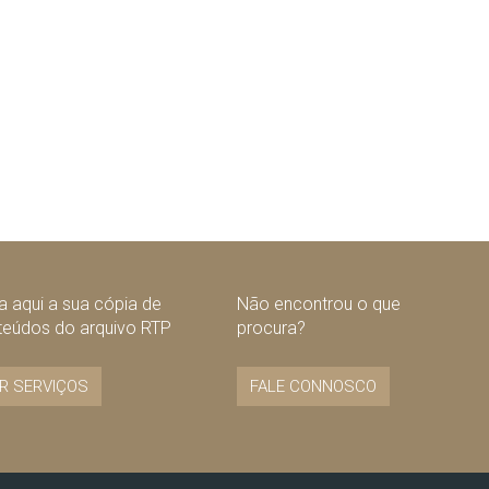
 aqui a sua cópia de
Não encontrou o que
teúdos do arquivo RTP
procura?
R SERVIÇOS
FALE CONNOSCO