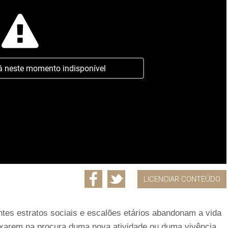
á neste momento indisponível
LICENCIAR CONTEÚDO
ntes estratos sociais e escalões etários abandonam a vida
ixarem na procura duma nova atividade ou duma vivência