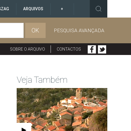
GZAG
ARQUIVOS
+
OK
PESQUISA AVANÇADA
SOBRE O ARQUIVO
CONTACTOS
Veja Também