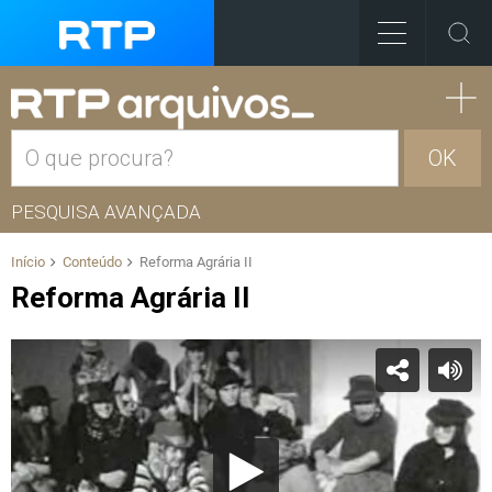
OK
PESQUISA AVANÇADA
Início
Conteúdo
Reforma Agrária II
Reforma Agrária II