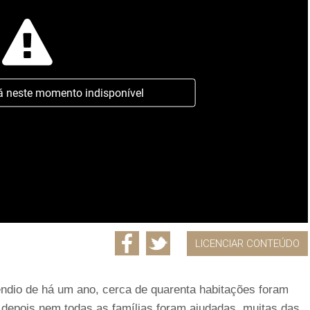
á neste momento indisponível
LICENCIAR CONTEÚDO
cêndio de há um ano, cerca de quarenta habitações foram
 depois nem todas as famílias foram ajudadas, muitas das