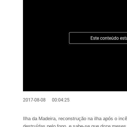
Este conteúdo est
2017-08-08
00:04:25
Ilha da Madeira, reconstrução na ilha após o in
destruídas pelo fogo, e sabe-se que doze meses