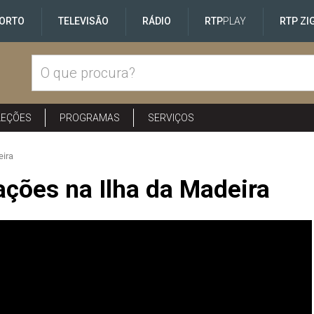
ORTO
TELEVISÃO
RÁDIO
RTP
PLAY
RTP ZI
LEÇÕES
PROGRAMAS
SERVIÇOS
eira
ações na Ilha da Madeira