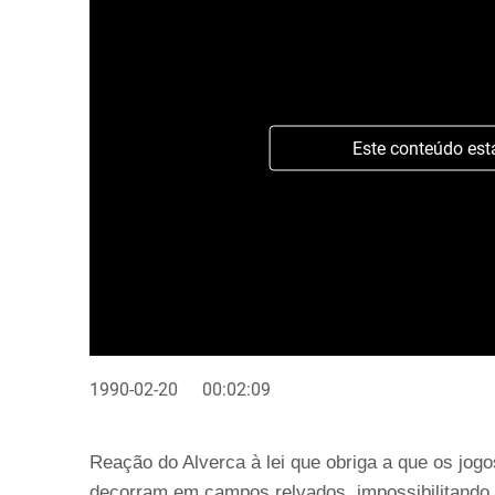
Este conteúdo est
1990-02-20
00:02:09
Reação do Alverca à lei que obriga a que os jog
decorram em campos relvados, impossibilitando 