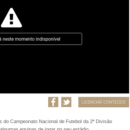
á neste momento indisponível
LICENCIAR CONTEÚDO
os do Campeonato Nacional de Futebol da 2ª Divisão
algumas equipas de jogar no seu estádio.