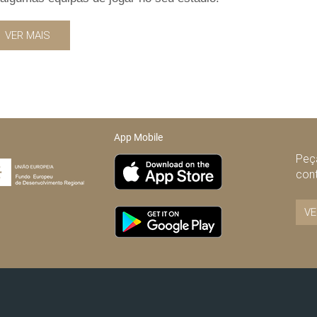
VER MAIS
App Mobile
Peça
con
VE