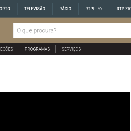
ORTO
TELEVISÃO
RÁDIO
RTP
PLAY
RTP ZI
LEÇÕES
PROGRAMAS
SERVIÇOS