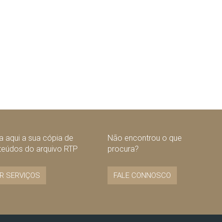
 aqui a sua cópia de
Não encontrou o que
teúdos do arquivo RTP
procura?
R SERVIÇOS
FALE CONNOSCO