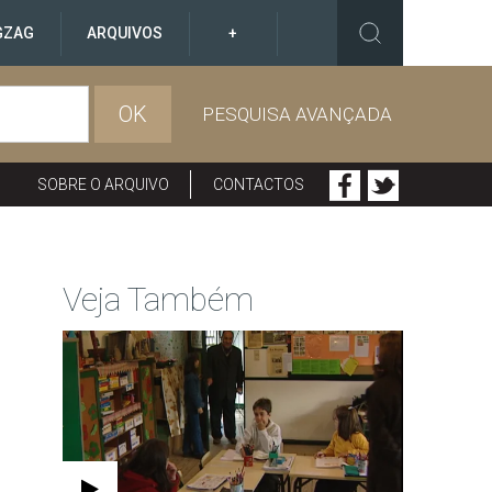
GZAG
ARQUIVOS
+
OK
PESQUISA AVANÇADA
SOBRE O ARQUIVO
CONTACTOS
Veja Também