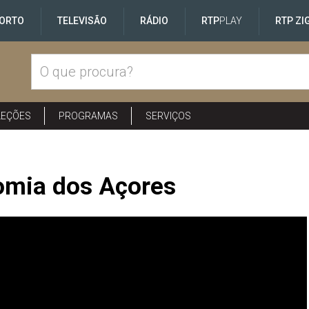
ORTO
TELEVISÃO
RÁDIO
RTP
PLAY
RTP ZI
LEÇÕES
PROGRAMAS
SERVIÇOS
omia dos Açores