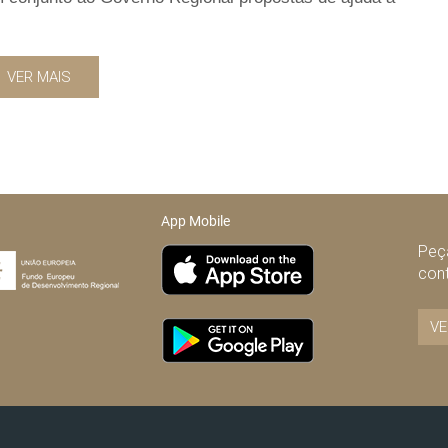
VER MAIS
App Mobile
Peça
con
VE