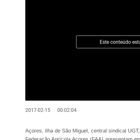
Este conteúdo est
2017-02-15
00:02:04
Açores, ilha de São Miguel, central sindical UG
Federação Agrícola Açores (FAA) apresentam em