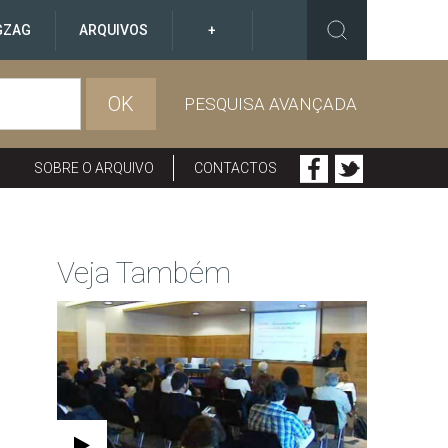
GZAG
ARQUIVOS
+
OK
PESQUISA AVANÇADA
SOBRE O ARQUIVO
CONTACTOS
Veja Também