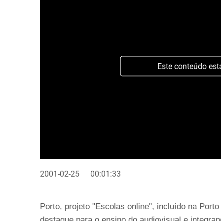
Este conteúdo est
2001-02-25
00:01:33
Porto, projeto "Escolas online", incluído na Por
destaque para o ensino do audiovisual e integra