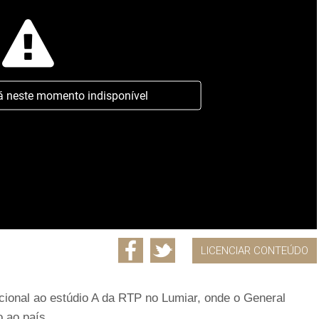
á neste momento indisponível
LICENCIAR CONTEÚDO
onal ao estúdio A da RTP no Lumiar, onde o General
 ao país.