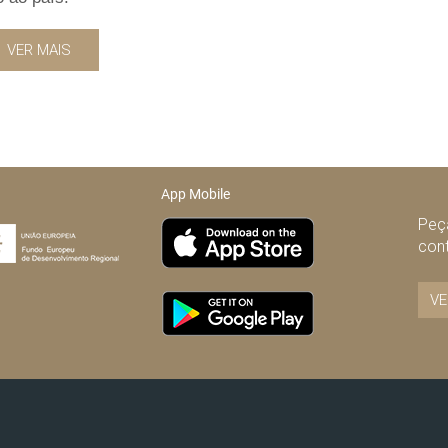
VER MAIS
App Mobile
Peça
con
VE