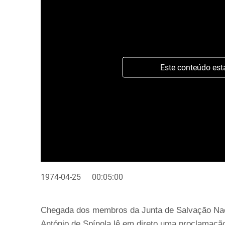
Este conteúdo est
1974-04-25
00:05:00
Chegada dos membros da Junta de Salvação Naci
António de Spínola lê em direto uma proclamação