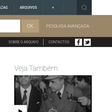
GZAG
ARQUIVOS
+
OK
PESQUISA AVANÇADA
SOBRE O ARQUIVO
CONTACTOS
Veja Também