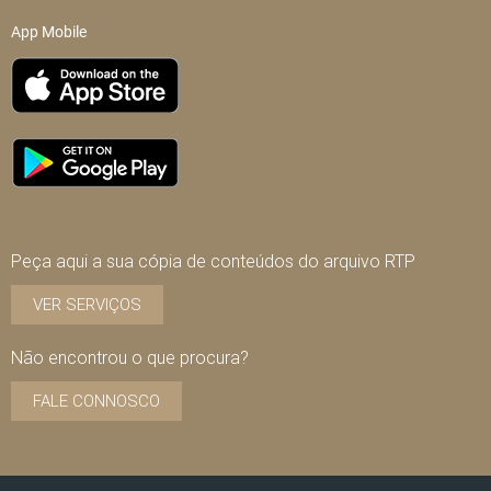
App Mobile
Peça aqui a sua cópia de conteúdos do arquivo RTP
VER SERVIÇOS
Não encontrou o que procura?
FALE CONNOSCO