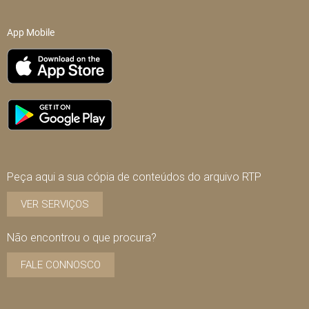
App Mobile
Peça aqui a sua cópia de conteúdos do arquivo RTP
VER SERVIÇOS
Não encontrou o que procura?
FALE CONNOSCO