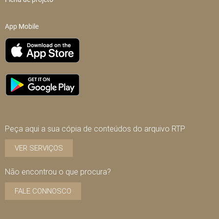
App Mobile
Peça aqui a sua cópia de conteúdos do arquivo RTP
VER SERVIÇOS
Não encontrou o que procura?
FALE CONNOSCO