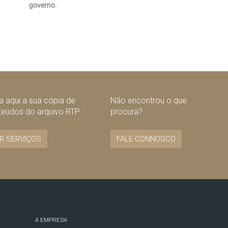
governo.
 aqui a sua cópia de
Não encontrou o que
teúdos do arquivo RTP
procura?
R SERVIÇOS
FALE CONNOSCO
A EMPRESA