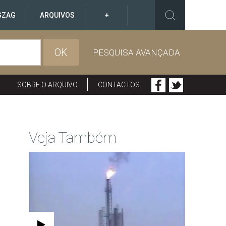
GZAG
ARQUIVOS
+
OK
PESQUISA AVANÇADA
SOBRE O ARQUIVO
CONTACTOS
Veja Também