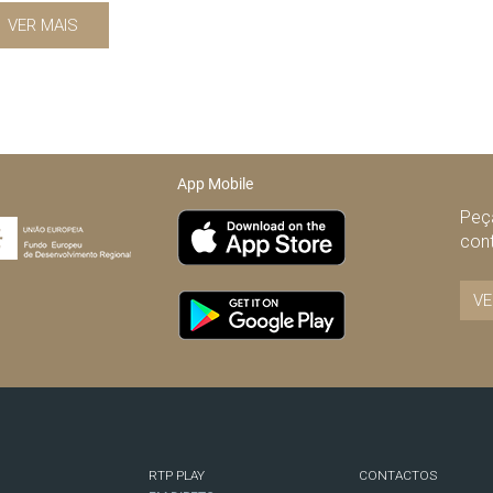
VER MAIS
App Mobile
Peça
con
VE
RTP PLAY
CONTACTOS