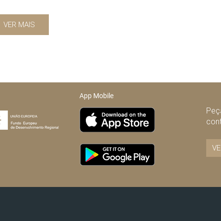
VER MAIS
App Mobile
Peça
con
VE