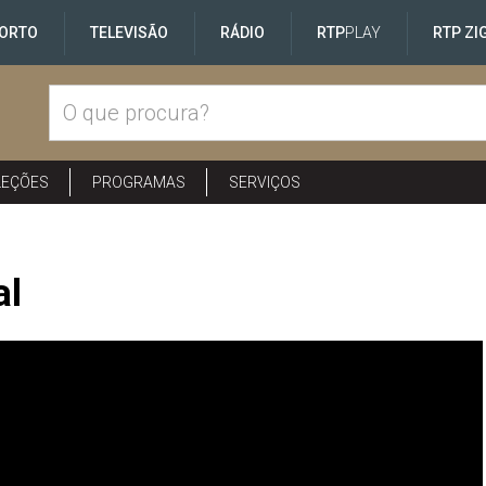
ORTO
TELEVISÃO
RÁDIO
RTP
PLAY
RTP ZI
LEÇÕES
PROGRAMAS
SERVIÇOS
al