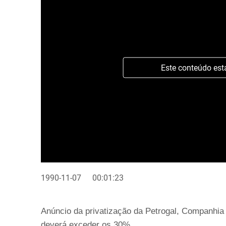
Este conteúdo est
1990-11-07
00:01:23
Anúncio da privatização da Petrogal, Companhia 
deverá exceder os 30%.