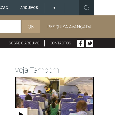
GZAG
ARQUIVOS
+
OK
PESQUISA AVANÇADA
SOBRE O ARQUIVO
CONTACTOS
Veja Também