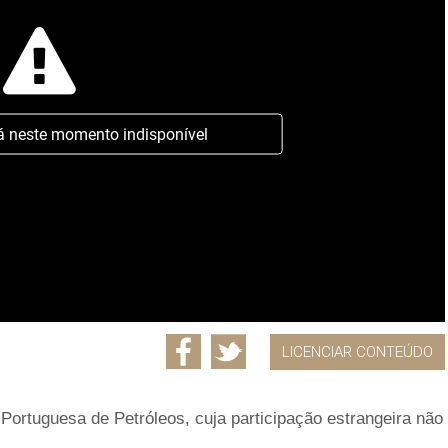
á neste momento indisponível
LICENCIAR CONTEÚDO
Portuguesa de Petróleos, cuja participação estrangeira não