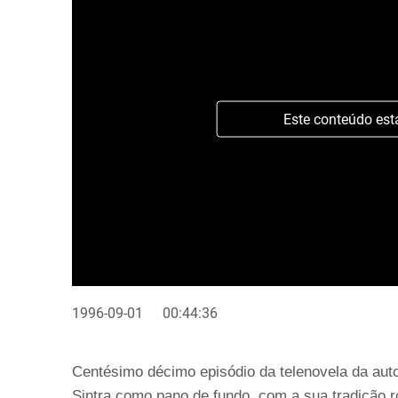
Este conteúdo est
1996-09-01
00:44:36
Centésimo décimo episódio da telenovela da auto
Sintra como pano de fundo, com a sua tradição r