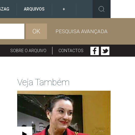
GZAG
ARQUIVOS
+
OK
PESQUISA AVANÇADA
SOBRE O ARQUIVO
CONTACTOS
Veja Também