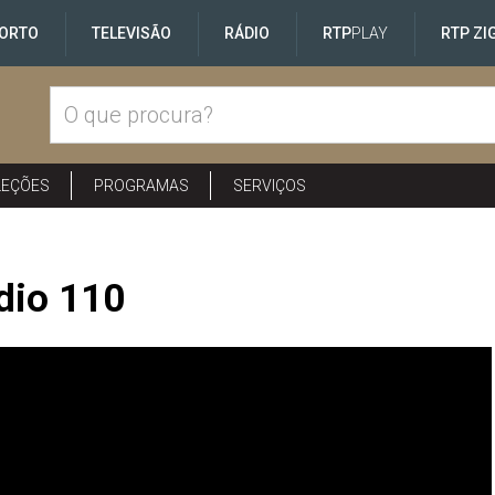
ORTO
TELEVISÃO
RÁDIO
RTP
PLAY
RTP ZI
LEÇÕES
PROGRAMAS
SERVIÇOS
dio 110