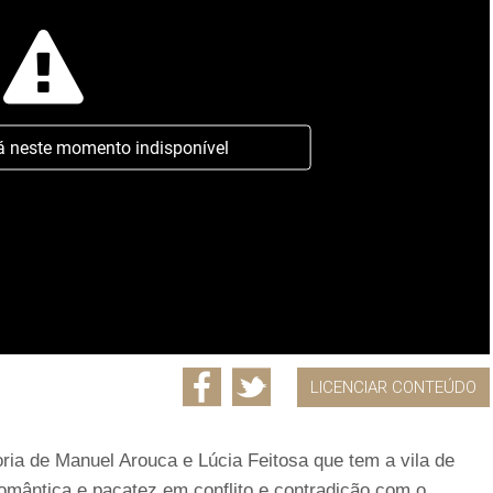
á neste momento indisponível
LICENCIAR CONTEÚDO
ria de Manuel Arouca e Lúcia Feitosa que tem a vila de
omântica e pacatez em conflito e contradição com o