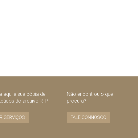
 aqui a sua cópia de
Não encontrou o que
teúdos do arquivo RTP
procura?
R SERVIÇOS
FALE CONNOSCO