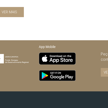
VER MAIS
App Mobile
Peça
con
VE