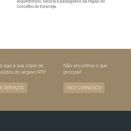
arquitetónico, natural e paisagístico da região do
Concelho de Estarreja.
 aqui a sua cópia de
Não encontrou o que
teúdos do arquivo RTP
procura?
R SERVIÇOS
FALE CONNOSCO