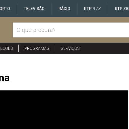
ORTO
TELEVISÃO
RÁDIO
RTP
PLAY
RTP ZI
LEÇÕES
PROGRAMAS
SERVIÇOS
na