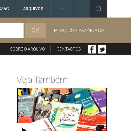
GZAG
ARQUIVOS
+
OK
PESQUISA AVANÇADA
SOBRE O ARQUIVO
CONTACTOS
Veja Também