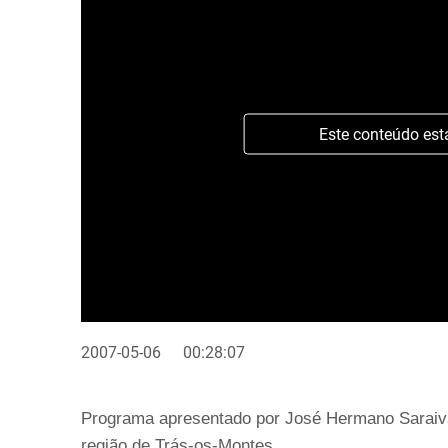
Este conteúdo est
2007-05-06
00:28:07
Programa apresentado por José Hermano Saraiva d
região de Trás-os-Montes.