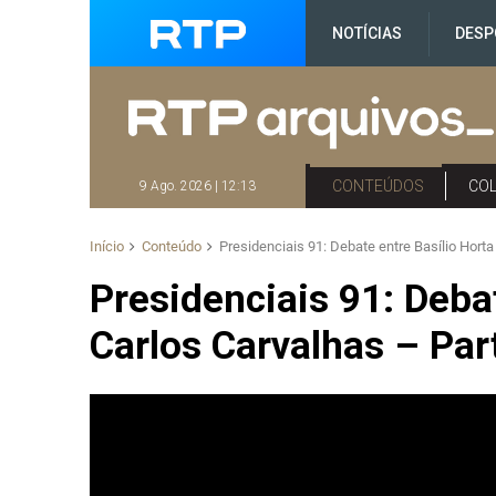
NOTÍCIAS
DESP
CONTEÚDOS
CO
9 Ago. 2026 | 12:13
Início
Conteúdo
Presidenciais 91: Debate entre Basílio Horta
Presidenciais 91: Debat
Carlos Carvalhas – Part