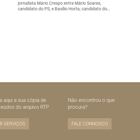
jornalista Mário Crespo entre Mário Soares,
candidato do PS, e Basílio Horta, candidato do…
 aqui a sua cópia de
Não encontrou o que
teúdos do arquivo RTP
procura?
R SERVIÇOS
FALE CONNOSCO