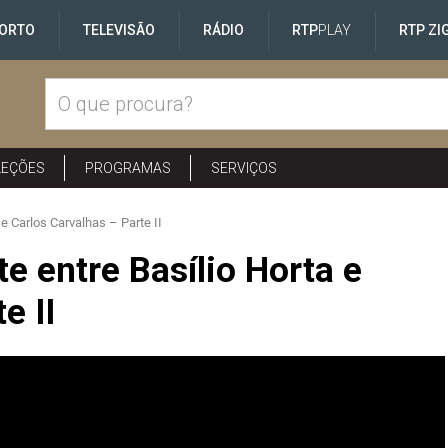
ORTO
TELEVISÃO
RÁDIO
RTP
PLAY
RTP ZI
LEÇÕES
PROGRAMAS
SERVIÇOS
 e Carlos Carvalhas – Parte II
e entre Basílio Horta e
e II