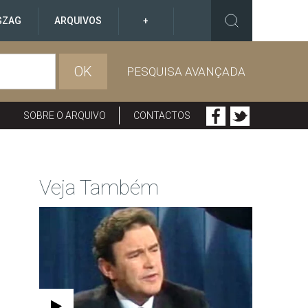
GZAG
ARQUIVOS
+
OK
PESQUISA AVANÇADA
SOBRE O ARQUIVO
CONTACTOS
Veja Também