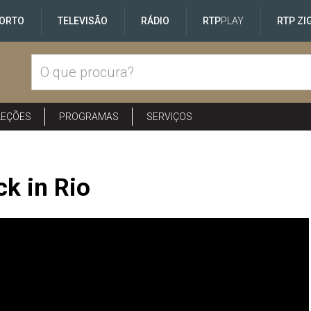
ORTO
TELEVISÃO
RÁDIO
RTP
PLAY
RTP ZI
LEÇÕES
PROGRAMAS
SERVIÇOS
ck in Rio