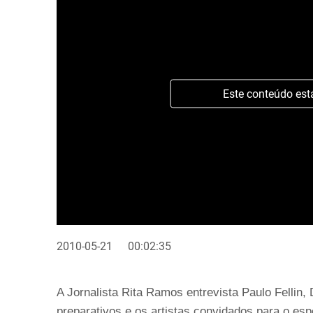
Este conteúdo est
2010-05-21
00:02:35
A Jornalista Rita Ramos entrevista Paulo Fellin,
preparativos e os artistas convidados para o esp