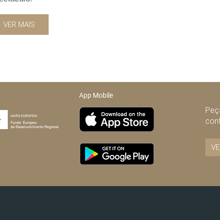
VER MAIS
App Mobile
Peça
con
VE