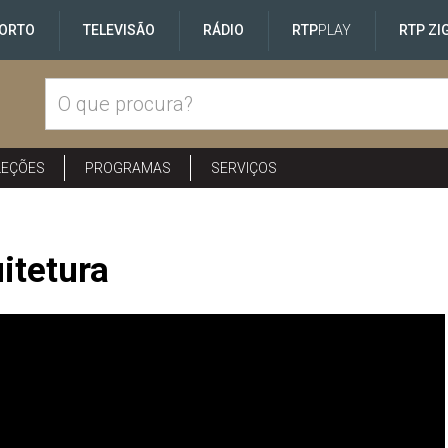
ORTO
TELEVISÃO
RÁDIO
RTP
PLAY
RTP ZI
LEÇÕES
PROGRAMAS
SERVIÇOS
itetura