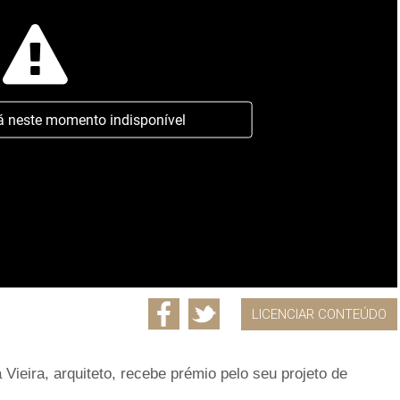
á neste momento indisponível
LICENCIAR CONTEÚDO
a Vieira, arquiteto, recebe prémio pelo seu projeto de