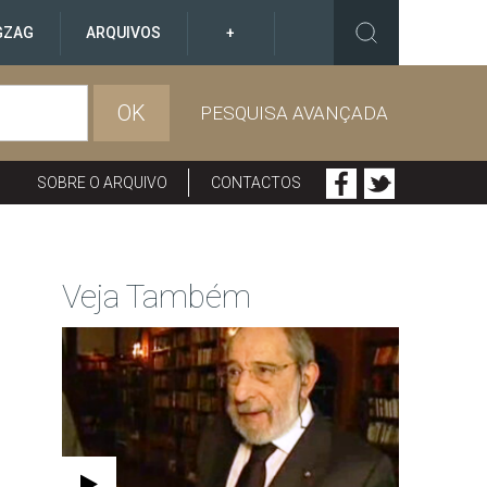
GZAG
ARQUIVOS
+
OK
PESQUISA AVANÇADA
SOBRE O ARQUIVO
CONTACTOS
Veja Também