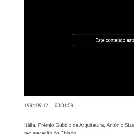
Este conteúdo est
1994-09-12
00:01:59
Itália, Prémio Gubbio de Arquitetura, António Siz
recuperação do Chiado.