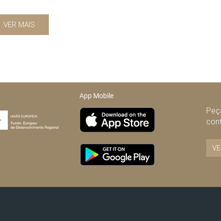
VER MAIS
App Mobile
Peça
con
VE