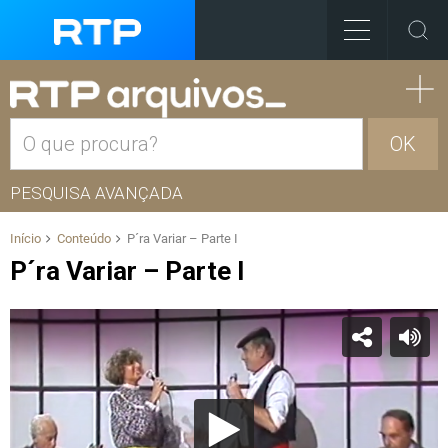
OK
PESQUISA AVANÇADA
Início
Conteúdo
P´ra Variar – Parte I
P´ra Variar – Parte I