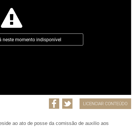
á neste momento indisponível
LICENCIAR CONTEÚDO
reside ao ato de posse da comissão de auxilio aos