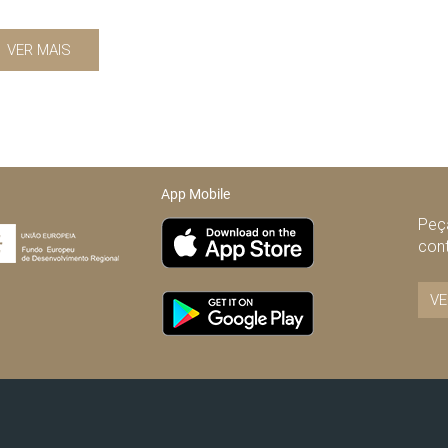
VER MAIS
App Mobile
Peça
con
VE