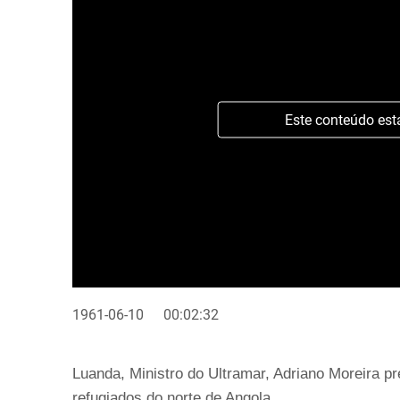
Este conteúdo est
1961-06-10
00:02:32
Luanda, Ministro do Ultramar, Adriano Moreira p
refugiados do norte de Angola.