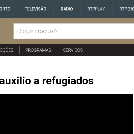
ORTO
TELEVISÃO
RÁDIO
RTP
PLAY
RTP ZI
LEÇÕES
PROGRAMAS
SERVIÇOS
uxilio a refugiados