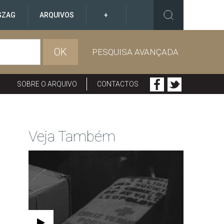
GZAG
ARQUIVOS
+
OK
PESQUISA AVANÇADA
SOBRE O ARQUIVO
CONTACTOS
Veja Também