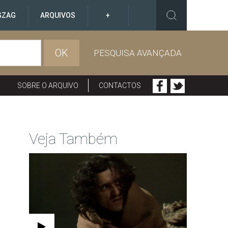
GZAG
ARQUIVOS
+
OK
PESQUISA AVANÇADA
SOBRE O ARQUIVO
CONTACTOS
Veja Também