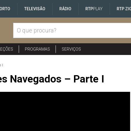
ORTO
TELEVISÃO
RÁDIO
RTP
PLAY
RTP ZI
LEÇÕES
PROGRAMAS
SERVIÇOS
 I
s Navegados – Parte I