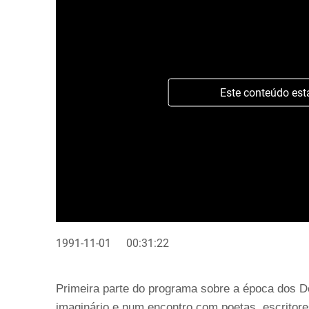
Este conteúdo est
1991-11-01
00:31:22
Primeira parte do programa sobre a época dos D
imaginário e num encontro com poetas, escritore