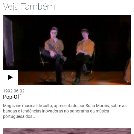
Veja Também
1992-06-02
Pop-Off
Magazine musical de culto, apresentado por Sofia Morais, sobre as
bandas e tendências inovadoras no panorama da música
portuguesa dos…