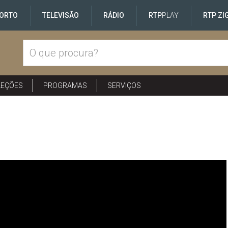
ORTO
TELEVISÃO
RÁDIO
RTP
PLAY
RTP ZI
LEÇÕES
PROGRAMAS
SERVIÇOS