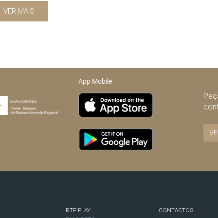
VER MAIS
App Mobile
Peça
con
VE
RTP PLAY
CONTACTOS