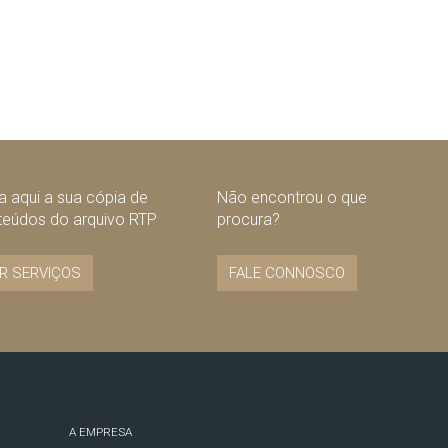
 aqui a sua cópia de
Não encontrou o que
teúdos do arquivo RTP
procura?
R SERVIÇOS
FALE CONNOSCO
A EMPRESA