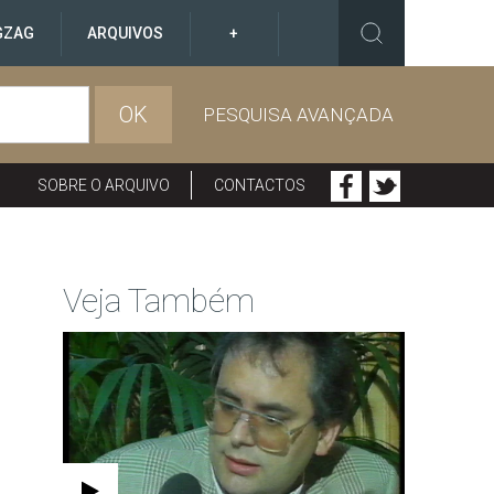
GZAG
ARQUIVOS
+
OK
PESQUISA AVANÇADA
SOBRE O ARQUIVO
CONTACTOS
Veja Também