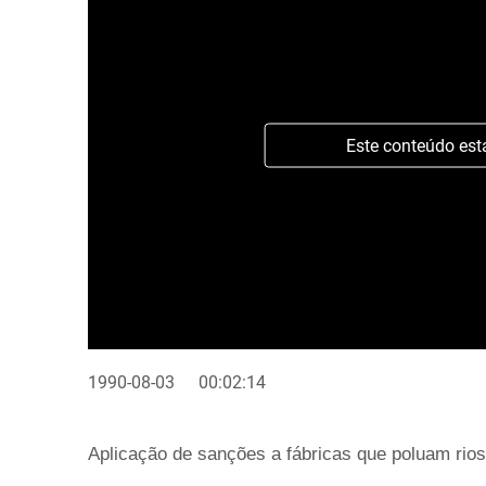
Este conteúdo est
1990-08-03
00:02:14
Aplicação de sanções a fábricas que poluam rios