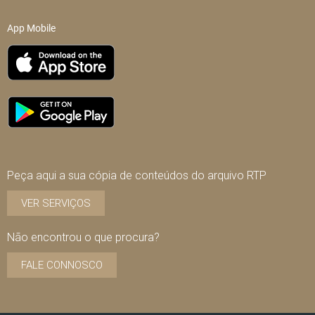
App Mobile
Peça aqui a sua cópia de conteúdos do arquivo RTP
VER SERVIÇOS
Não encontrou o que procura?
FALE CONNOSCO