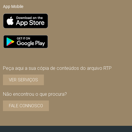
App Mobile
Peça aqui a sua cópia de conteúdos do arquivo RTP
VER SERVIÇOS
Não encontrou o que procura?
FALE CONNOSCO