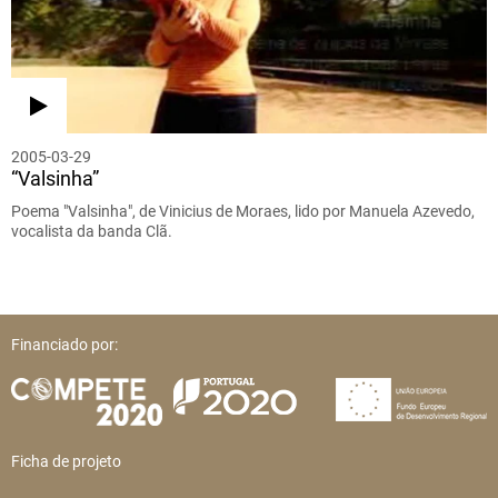
2005-03-29
“Valsinha”
Poema "Valsinha", de Vinicius de Moraes, lido por Manuela Azevedo,
vocalista da banda Clã.
Financiado por:
Ficha de projeto