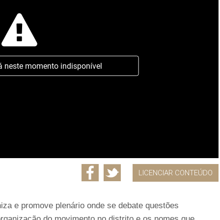
á neste momento indisponível
LICENCIAR CONTEÚDO
iza e promove plenário onde se debate questões
rganização do movimento no distrito e os nomes que