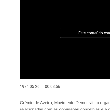
Este conteúdo est
1974-05-26
00:03:56
Grémio de Aveiro, Movimento Democrático organ
relacionadas com as comissões concelhias e a o