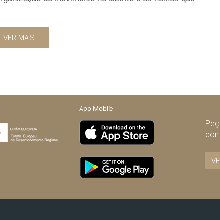
VER MAIS
App Mobile
Peça
con
VE