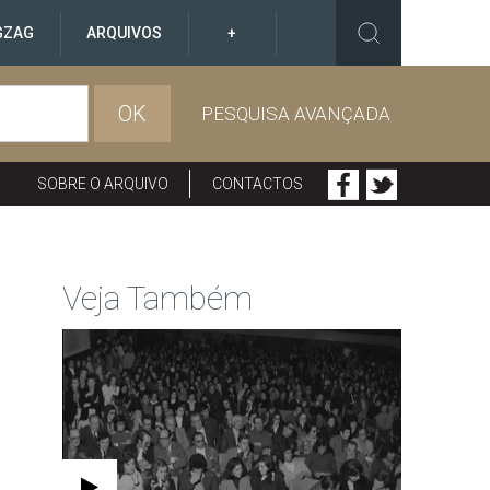
GZAG
ARQUIVOS
+
OK
PESQUISA AVANÇADA
SOBRE O ARQUIVO
CONTACTOS
Veja Também