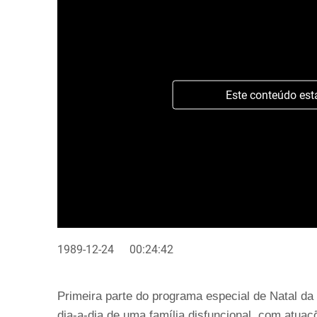
Este conteúdo est
1989-12-24
00:24:42
Primeira parte do programa especial de Natal da 
dia-a-dia de uma família disfuncional, com atuaçõ