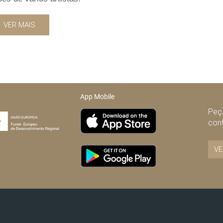
VER MAIS
App Mobile
Peça
con
VE