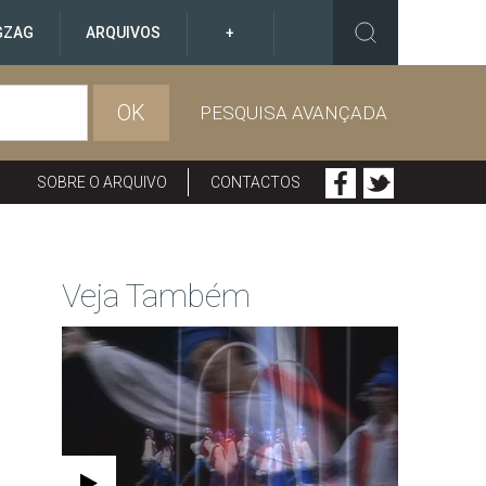
GZAG
ARQUIVOS
+
OK
PESQUISA AVANÇADA
SOBRE O ARQUIVO
CONTACTOS
Veja Também