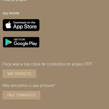
App Mobile
Peça aqui a sua cópia de conteúdos do arquivo RTP
VER SERVIÇOS
Não encontrou o que procura?
FALE CONNOSCO