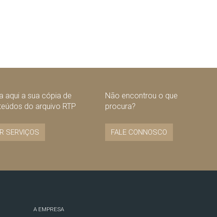
 aqui a sua cópia de
Não encontrou o que
teúdos do arquivo RTP
procura?
R SERVIÇOS
FALE CONNOSCO
A EMPRESA