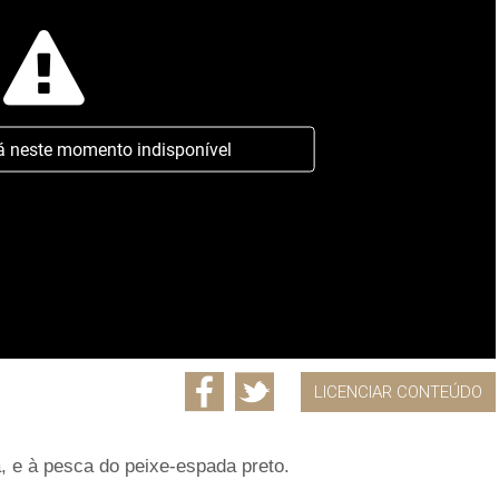
á neste momento indisponível
LICENCIAR CONTEÚDO
 e à pesca do peixe-espada preto.