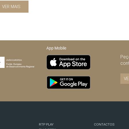
VER MAIS
App Mobile
Peça
con
VE
RTP PLAY
CONTACTOS