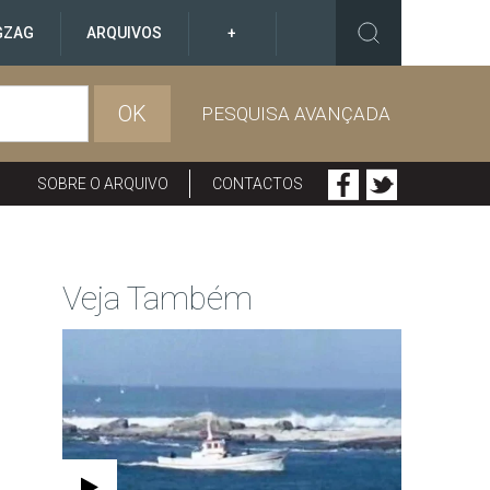
GZAG
ARQUIVOS
+
OK
PESQUISA AVANÇADA
SOBRE O ARQUIVO
CONTACTOS
Veja Também