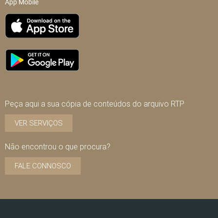
App Mobile
Peça aqui a sua cópia de conteúdos do arquivo RTP
VER SERVIÇOS
Não encontrou o que procura?
FALE CONNOSCO