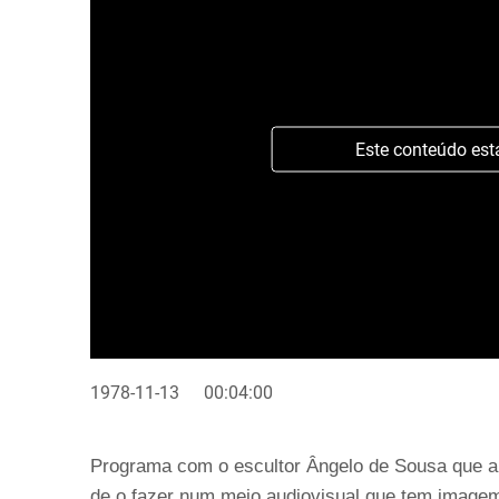
Este conteúdo est
1978-11-13
00:04:00
Programa com o escultor Ângelo de Sousa que a
de o fazer num meio audiovisual que tem imagem