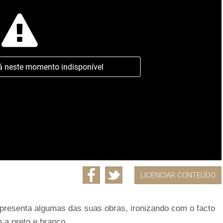
á neste momento indisponível
LICENCIAR CONTEÚDO
presenta algumas das suas obras, ironizando com o facto
 a preto e branco.