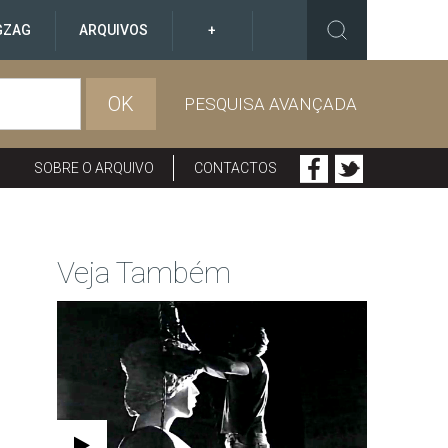
GZAG
ARQUIVOS
+
OK
PESQUISA AVANÇADA
SOBRE O ARQUIVO
CONTACTOS
Veja Também