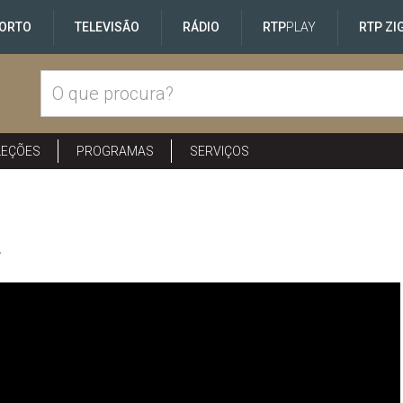
ORTO
TELEVISÃO
RÁDIO
RTP
PLAY
RTP ZI
LEÇÕES
PROGRAMAS
SERVIÇOS
a