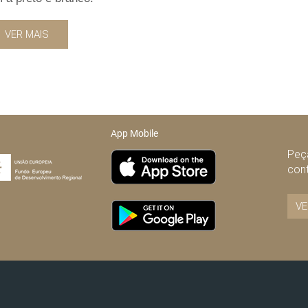
VER MAIS
App Mobile
Peça
con
VE