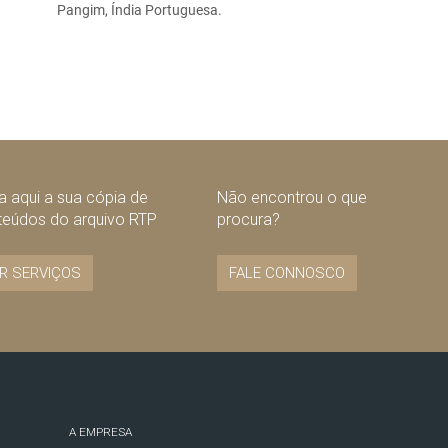
Pangim, Índia Portuguesa.
 aqui a sua cópia de
Não encontrou o que
teúdos do arquivo RTP
procura?
R SERVIÇOS
FALE CONNOSCO
A EMPRESA