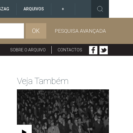
GZAG
ARQUIVOS
+
OK
PESQUISA AVANÇADA
SOBRE O ARQUIVO
CONTACTOS
Veja Também