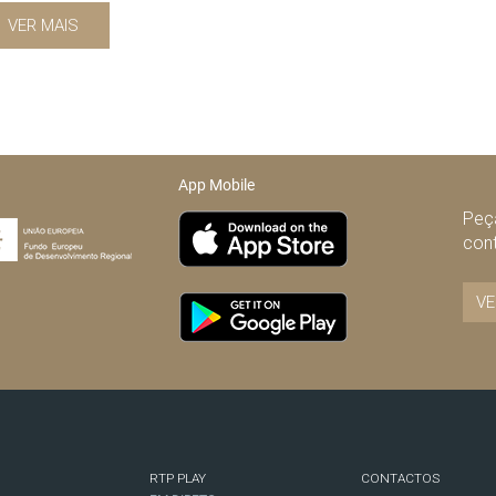
VER MAIS
App Mobile
Peça
con
VE
RTP PLAY
CONTACTOS