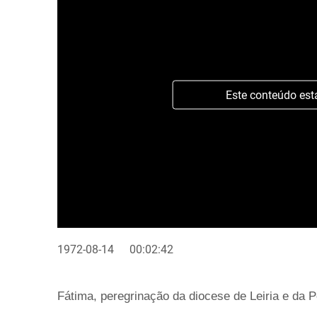
Este conteúdo est
1972-08-14
00:02:42
Fátima, peregrinação da diocese de Leiria e da 