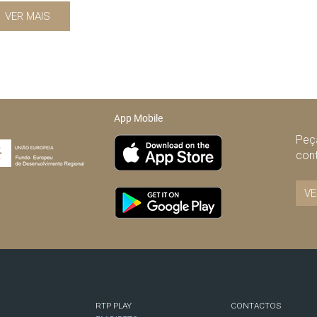
VER MAIS
App Mobile
Peça
con
VE
RTP PLAY
CONTACTOS