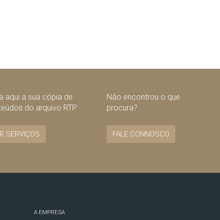
 aqui a sua cópia de
Não encontrou o que
teúdos do arquivo RTP
procura?
R SERVIÇOS
FALE CONNOSCO
A EMPRESA