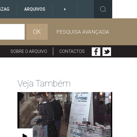
GZAG
ARQUIVOS
+
OK
PESQUISA AVANÇADA
SOBRE O ARQUIVO
CONTACTOS
Veja Também