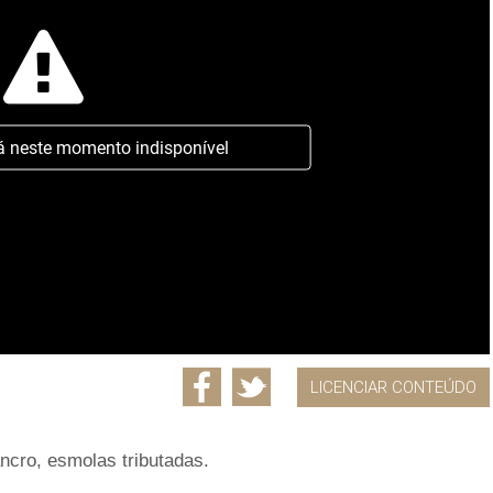
á neste momento indisponível
LICENCIAR CONTEÚDO
ncro, esmolas tributadas.