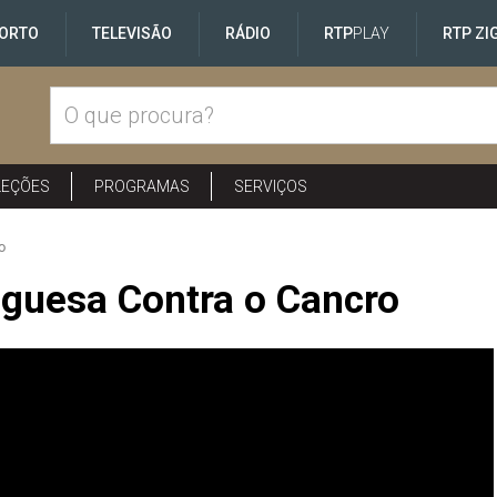
ORTO
TELEVISÃO
RÁDIO
RTP
PLAY
RTP ZI
LEÇÕES
PROGRAMAS
SERVIÇOS
o
uguesa Contra o Cancro