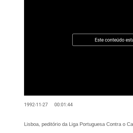
Este conteúdo est
1992-11-27
00:01:44
Lisboa, peditório da Liga Portuguesa Contra o Ca