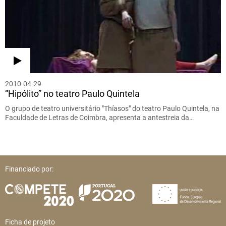
2010-04-29
“Hipólito” no teatro Paulo Quintela
O grupo de teatro universitário "Thíasos" do teatro Paulo Quintela, na
Faculdade de Letras de Coimbra, apresenta a antestreia da…
Financiado por:
Ficha de projeto