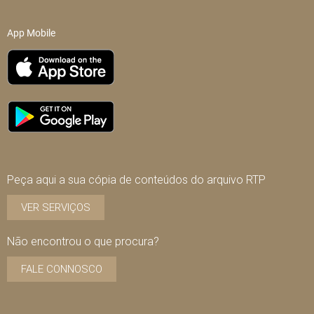
App Mobile
Peça aqui a sua cópia de conteúdos do arquivo RTP
VER SERVIÇOS
Não encontrou o que procura?
FALE CONNOSCO