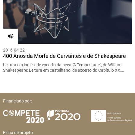
2016-04-22
400 Anos da Morte de Cervantes e de Shakespeare
Leitura em inglês, de excerto da peça "A Tempestade", de William
Shakespeare; Leitura em castelhano, de excerto do Capítulo XX,…
Financiado por:
Ficha de projeto