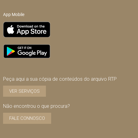
App Mobile
Peça aqui a sua cópia de conteúdos do arquivo RTP
VER SERVIÇOS
Não encontrou o que procura?
FALE CONNOSCO