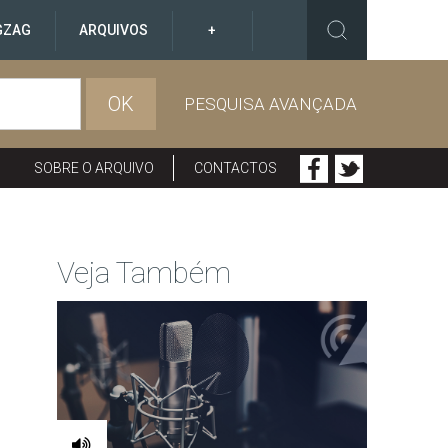
GZAG
ARQUIVOS
+
OK
PESQUISA AVANÇADA
SOBRE O ARQUIVO
CONTACTOS
Veja Também