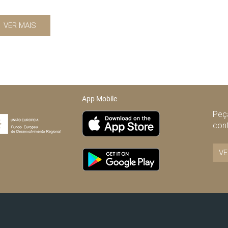
VER MAIS
App Mobile
Peça
con
VE