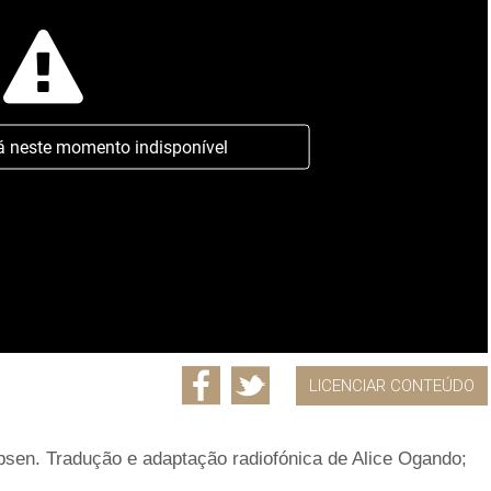
á neste momento indisponível
LICENCIAR CONTEÚDO
Ibsen. Tradução e adaptação radiofónica de Alice Ogando;