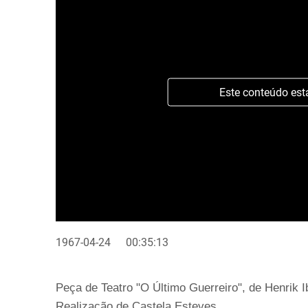
Este conteúdo est
1967-04-24
00:35:13
Peça de Teatro "O Último Guerreiro", de Henrik 
Realização de Castela Esteves.