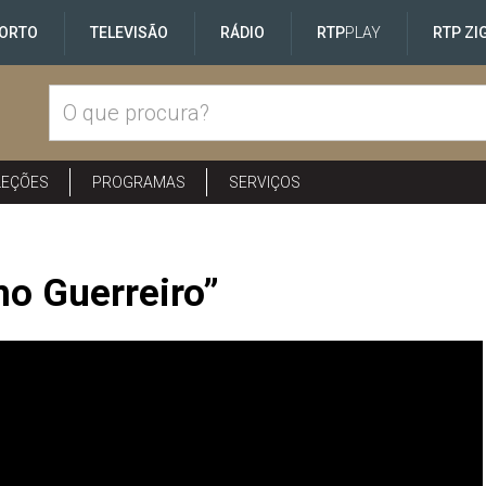
ORTO
TELEVISÃO
RÁDIO
RTP
PLAY
RTP ZI
LEÇÕES
PROGRAMAS
SERVIÇOS
mo Guerreiro”