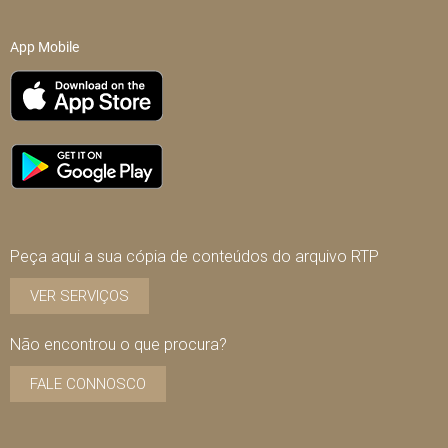
App Mobile
Peça aqui a sua cópia de conteúdos do arquivo RTP
VER SERVIÇOS
Não encontrou o que procura?
FALE CONNOSCO