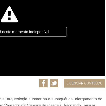
á neste momento indisponível
LICENCIAR CONTEÚDO
gia, arqueologia submarina e subaquática, alargamento do
a ao Vereador da Câmara de Cascais, Fernando Tavares