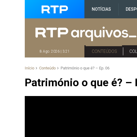
NOTÍCIAS
DESP
CONTEÚDOS
CO
8 Ago. 2026 | 3:21
Início
Conteúdo
Património o que é? – Ep. 06
Património o que é? – 