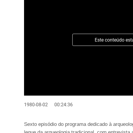
Este conteúdo est
1980-08-02
00:24:36
Sexto episódio do programa dedicado à arqueolo
leque da arqueologia tradicional, com entrevist