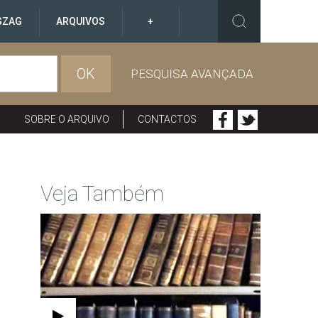
GZAG
ARQUIVOS
+
OK
PESQUISA AVANÇADA
SOBRE O ARQUIVO
CONTACTOS
Veja Também