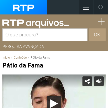
OK
PESQUISA AVANÇADA
Início
Conteúdo
Pátio da Fama
Pátio da Fama