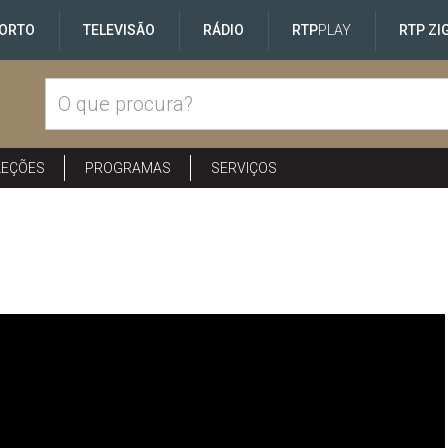
ORTO
TELEVISÃO
RÁDIO
RTP
PLAY
RTP ZI
LEÇÕES
PROGRAMAS
SERVIÇOS