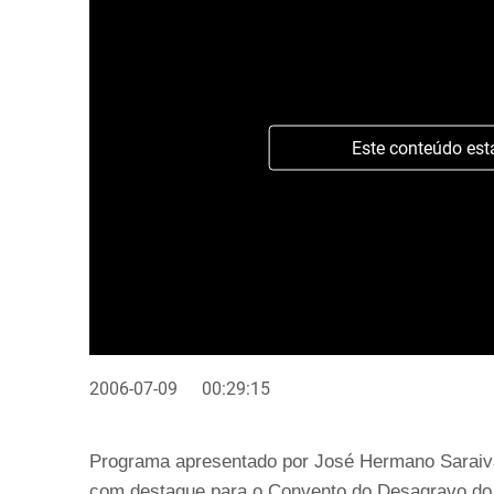
Este conteúdo est
2006-07-09
00:29:15
Programa apresentado por José Hermano Saraiva 
com destaque para o Convento do Desagravo do 