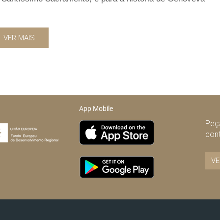
VER MAIS
App Mobile
Peça
con
VE