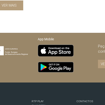
VER MAIS
App Mobile
Peça
con
VE
RTP PLAY
CONTACTOS