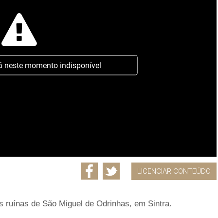
á neste momento indisponível
LICENCIAR CONTEÚDO
s ruínas de São Miguel de Odrinhas, em Sintra.