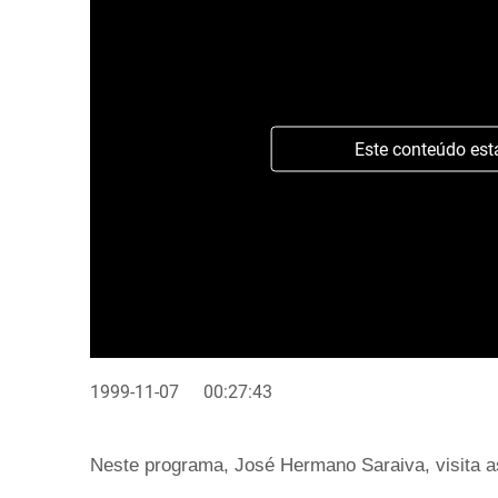
Este conteúdo est
1999-11-07
00:27:43
Neste programa, José Hermano Saraiva, visita a