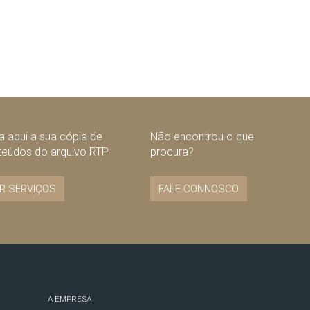
 aqui a sua cópia de
Não encontrou o que
teúdos do arquivo RTP
procura?
R SERVIÇOS
FALE CONNOSCO
A EMPRESA