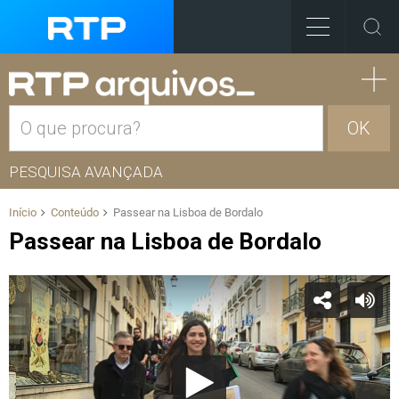
OK
PESQUISA AVANÇADA
Início
Conteúdo
Passear na Lisboa de Bordalo
Passear na Lisboa de Bordalo