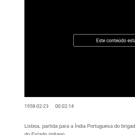
Este conteúdo est
1958-02-23
00:02:14
Lisboa, partida para a Índia Portuguesa do brig
do Estado indiano.