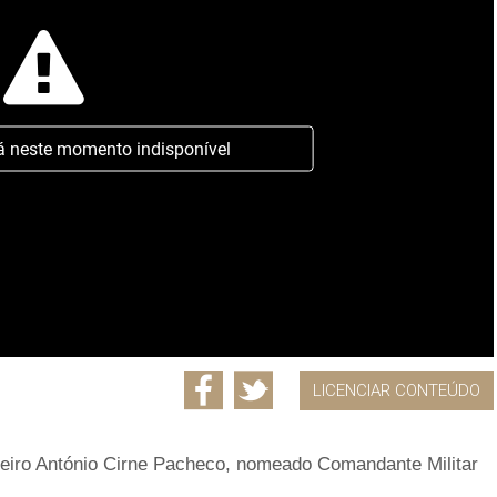
á neste momento indisponível
LICENCIAR CONTEÚDO
adeiro António Cirne Pacheco, nomeado Comandante Militar