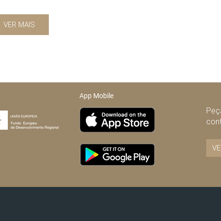
VER MAIS
App Mobile
Peça
con
VE